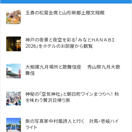
玉貴の松茸会席と山形県郷土館文翔館
神戸の夜景と夜空を彩る「みなとＨＡＮＡＢＩ
2026」をホテルのお部屋から観覧
大相撲九月場所と歌舞伎座 秀山祭九月大歌
舞伎
神秘の「空気神社」と朝日町ワインまつりへ！ 秋
を味わう贅沢日帰り旅
旅の写真家中村風詩人と行く 対馬・壱岐ハイ
ライト